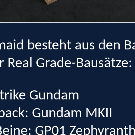
aid besteht aus den Ba
r Real Grade-Bausätze:
 Strike Gundam
pack: Gundam MKII
eine: GP01 Zephyrant