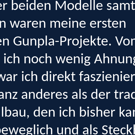
er beiden Modelle sam
n waren meine ersten
en Gunpla-Projekte. V
 ich noch wenig Ahnun
r ich direkt faszienier
nz anderes als der trad
lbau, den ich bisher ka
beweglich und als Stec