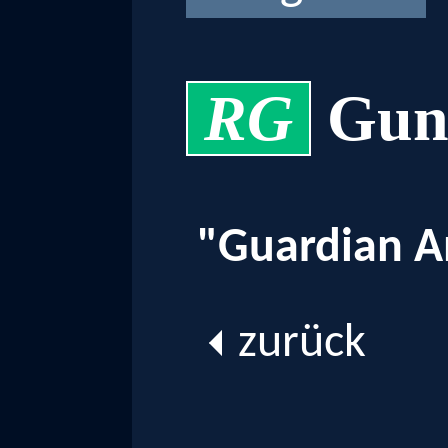
RG
Gun
"Guardian A
zurück