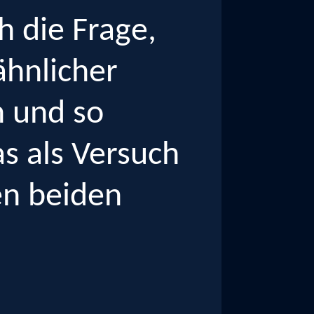
ch die Frage,
ähnlicher
 und so
s als Versuch
sen beiden