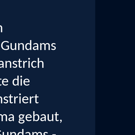
m
es Gundams
anstrich
te die
striert
ama gebaut,