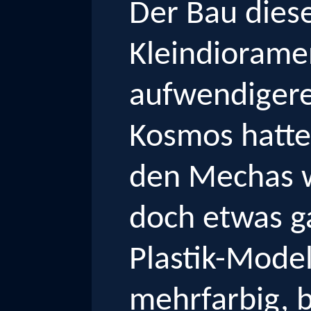
Der Bau dies
Kleindiorame
aufwendiger
Kosmos hatte
den Mechas wa
doch etwas ga
Plastik-Model
mehrfarbig, 