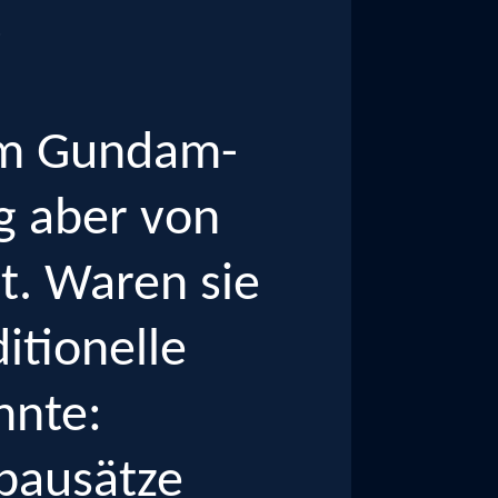
t
om Gundam-
g aber von
t. Waren sie
itionelle
nnte:
kbausätze